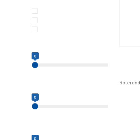
Brandstof
Diesel
Elektrisch
Benzine
Reikwijdte
0
0
12
Roterend
Werkhoogte
0
0
18
Platformcapaciteit (kg)
0