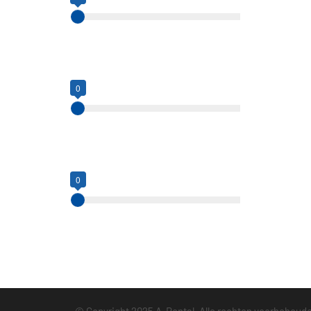
0kg
680kg
Hefcapaciteit (kg)
0
0
2500
Hefhoogte (m)
0
0
5
© Copyright 2025 A-Rental.
Alle rechten voorbehoud