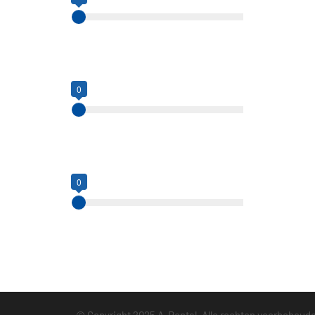
0kg
680kg
Hefcapaciteit (kg)
0
0
2500
Hefhoogte (m)
0
0
5
© Copyright 2025 A-Rental.
Alle rechten voorbehoud