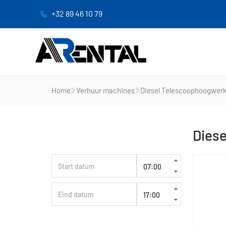
+32 89 46 10 79
Home
Verhuur machines
Diesel Telescoophoogwer
Dies
Huurperiode