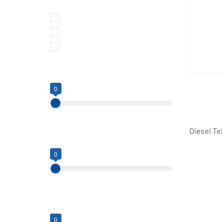
Brandstof
Diesel
Elektrisch
Benzine
Reikwijdte
0
0
12
Diesel T
Werkhoogte
0
0
18
Platformcapaciteit (kg)
0