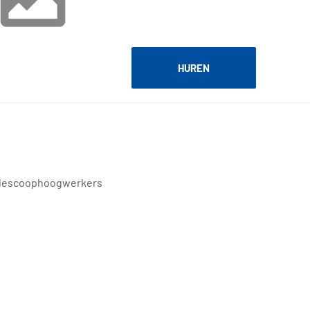
HUREN
elescoophoogwerkers