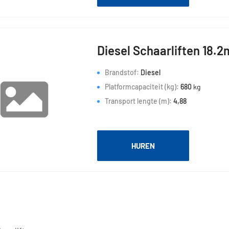
Diesel Schaarliften 18.2
Brandstof:
Diesel
Platformcapaciteit (kg):
680
kg
Transport lengte (m):
4,88
HUREN