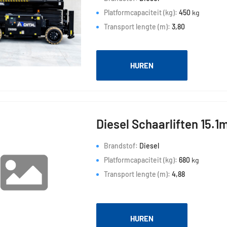
Platformcapaciteit (kg):
450
kg
Transport lengte (m):
3,80
HUREN
Diesel Schaarliften 15.1
Brandstof:
Diesel
Platformcapaciteit (kg):
680
kg
Transport lengte (m):
4,88
HUREN