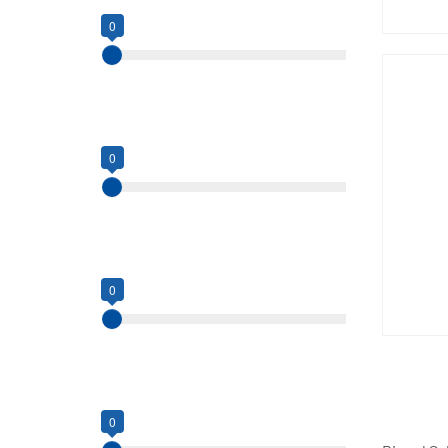
0
0
18
Platformcapaciteit (kg)
0
0kg
680kg
Hefcapaciteit (kg)
0
0
2500
Hefhoogte (m)
0