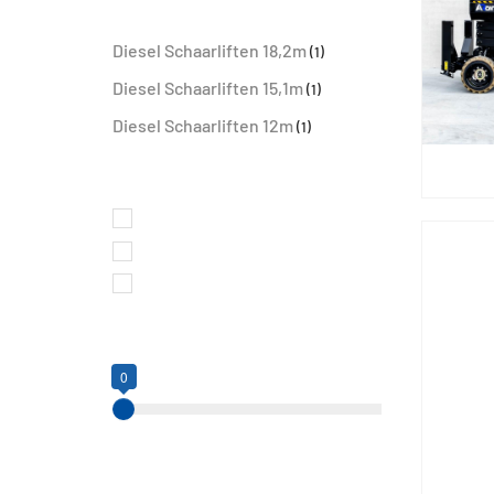
Categorieën
Diesel Schaarliften 18,2m
(1)
Diesel Schaarliften 15,1m
(1)
Diesel Schaarliften 12m
(1)
Brandstof
Diesel
Elektrisch
Benzine
Reikwijdte
0
0
12
Werkhoogte